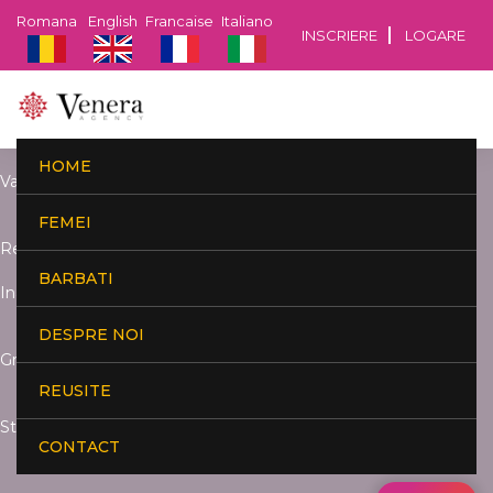
Romana
English
Francaise
Italiano
INSCRIERE
LOGARE
HOME
Varsta:
FEMEI
Resedinta:
BARBATI
Inaltime:
DESPRE NOI
Greutate:
REUSITE
Studii:
CONTACT