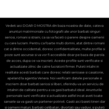
Vedeti aici DOAR O MOSTRA din baza noastra de date, cateva
anunturi matrimoniale cu fotografii ale unor barbati singuri
seriosi, romani si straini, ca sa va faceti o parere despre oamenii
cu care lucram. Pentru ca foarte multi domni, atat dintre romani
cat si dintre occidentali, doresc confidentialitate, multe profile si
poze sunt ascunse si va vor fi accesibile doar pe baza de parola
de acces, dupa ce va inscrieti. Aceste profile sunt verificate si
actualizate zilnic de catre lucratorii firmei. Puteti intalni in
realitate acesti barbati care doresc relatii serioase si casatorie,
apeland la agentia Venera. Noi verificam datele personale si
inscriem doar barbati seriosi si liberi, oferindu-va un serviciu de
intalniri de calitate pentru a va gasi barbatul ideal. Anunturile
personale sunt verificate si actualizate astfel incat aveti toate
sansele sa va gasiti un partener potrivit. Gasiti aici baieti tineri dar
si oameni maturi, barbati celibatari, divortati sau vaduvi, si puteti