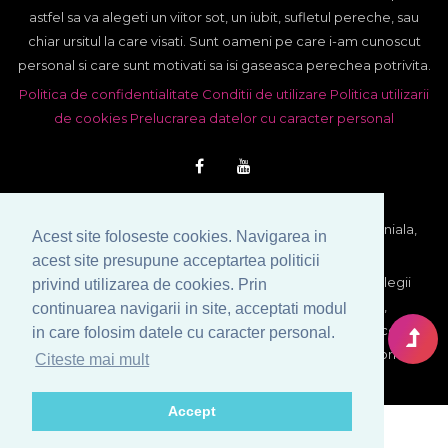
astfel sa va alegeti un viitor sot, un iubit, sufletul pereche, sau
chiar ursitul la care visati. Sunt oameni pe care i-am cunoscut
personal si care sunt motivati sa isi gaseasca perechea potrivita.
Politica de confidentialitate
Conditii de utilizare
Politica utilizarii
de cookies
Prelucrarea datelor cu caracter personal
© Copyright 1999-2026 Venera S.R.L. - Agentie Matrimoniala,
Acest site foloseste cookies. Navigarea in
Bucuresti, Romania. Toate drepturile rezervate.
acest site presupune acceptartea politicii
Imaginile si textele din acest site se afla sub incidenta legii
privind utilizarea de cookies. Prin
dreptului de autor. Utilizarea integrala sau partiala,
continuarea navigarii in site, acceptati modul
reproducerea si multiplicarea lor pe orice suport fara acordul
in care folosim datele cu caracter personal.
scris al proprietarului constituie contraventie si se sanctioneaza
Citeste mai mult
conform legii.
Accept