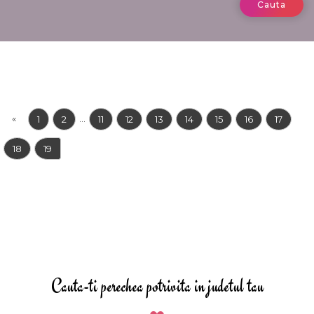
Cauta
«
...
1
2
11
12
13
14
15
16
17
18
19
Cauta-ti perechea potrivita in judetul tau