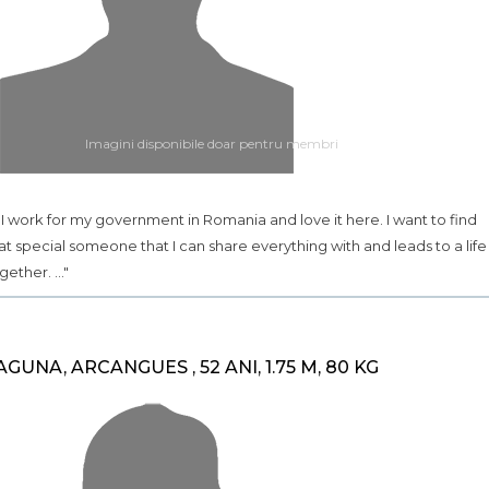
Imagini disponibile doar pentru membri
.. I work for my government in Romania and love it here. I want to find
at special someone that I can share everything with and leads to a life
gether. ..."
AGUNA, ARCANGUES , 52 ANI, 1.75 M, 80 KG