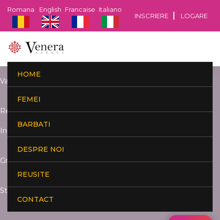
Romana
English
Francaise
Italiano
INSCRIERE
LOGARE
HOME
Varsta:
FEMEI
Resedinta:
BARBATI
Inaltime:
DESPRE NOI
Greutate:
REUSITE
Studii:
CONTACT