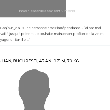
Imagini disponibile doar pentru membri
.. Bonjour, je suis une personne assez indépendante. J´ai pas mal
availlé jusqu'à présent. Je souhaite maintenant profiter de la vie et
yager en famille. ..."
ULIAN, BUCURESTI, 43 ANI, 1.71 M, 70 KG