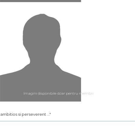
Imagini disponibile doar pentru membri
.. ambitios si perseverent ..."