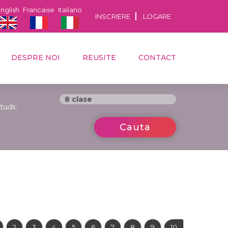
nglish
Francaise
Italiano
INSCRIERE
LOGARE
DESPRE NOI
REUSITE
CONTACT
tudii:
Cauta
2
3
4
5
6
7
8
9
10