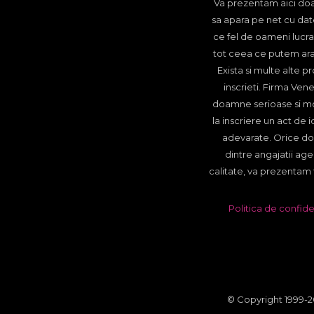
Va prezentam aici doa
sa apara pe net cu dat
ce fel de oameni lucra
tot ceea ce putem arat
Exista si multe alte 
inscrieti. Firma Vene
doamne serioase si mot
la inscriere un act de 
adevarate. Orice doa
dintre angajatii agen
calitate, va prezentam f
Politica de confide
© Copyright 1999-20