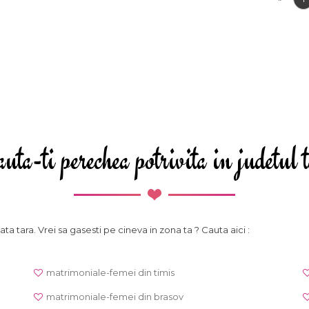
uta-ti perechea potrivita in judetul 
ata tara. Vrei sa gasesti pe cineva in zona ta ? Cauta aici :
matrimoniale-femei din timis
matrimoniale-femei din brasov