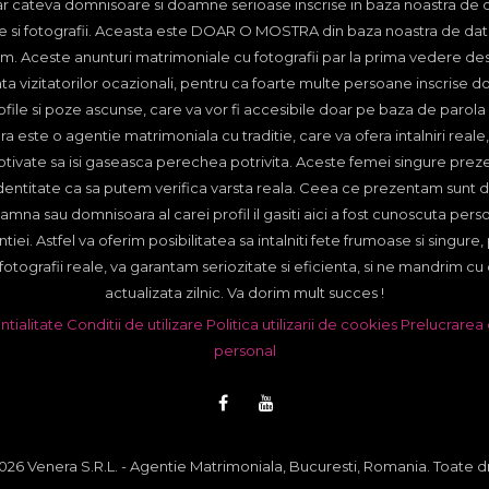
r cateva domnisoare si doamne serioase inscrise in baza noastra de 
e si fotografii. Aceasta este DOAR O MOSTRA din baza noastra de date
m. Aceste anunturi matrimoniale cu fotografii par la prima vedere des
a vizitatorilor ocazionali, pentru ca foarte multe persoane inscrise do
profile si poze ascunse, care va vor fi accesibile doar pe baza de parol
ra este o agentie matrimoniala cu traditie, care va ofera intalniri reale
ivate sa isi gaseasca perechea potrivita. Aceste femei singure preze
identitate ca sa putem verifica varsta reala. Ceea ce prezentam sunt do
mna sau domnisoara al carei profil il gasiti aici a fost cunoscuta perso
tiei. Astfel va oferim posibilitatea sa intalniti fete frumoase si singure,
otografii reale, va garantam seriozitate si eficienta, si ne mandrim cu
actualizata zilnic. Va dorim mult succes !
ntialitate
Conditii de utilizare
Politica utilizarii de cookies
Prelucrarea 
personal
26 Venera S.R.L. - Agentie Matrimoniala, Bucuresti, Romania. Toate d