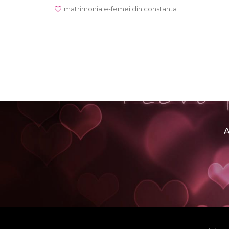
matrimoniale-femei din constanta
A