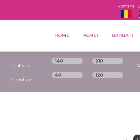
Romana
E
HOME
FEMEI
BARBATI
Inaltime:
S
Greutate:
«
1