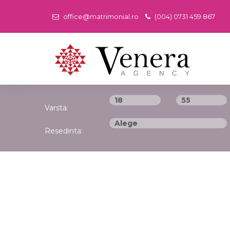
office@matrimonial.ro
(004) 0731 459 867
Varsta:
Resedinta: