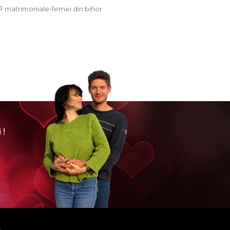
matrimoniale-femei din bihor
 !