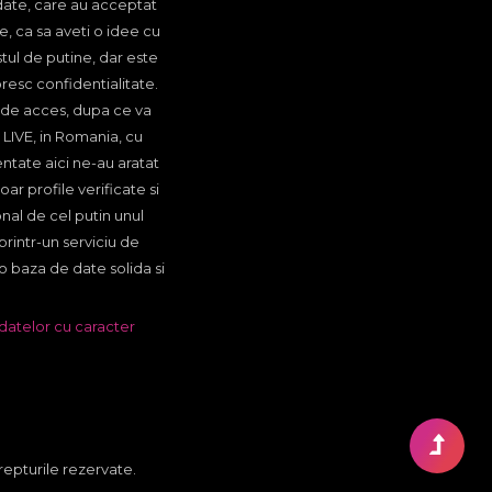
date, care au acceptat
, ca sa aveti o idee cu
tul de putine, dar este
resc confidentialitate.
a de acces, dupa ce va
, LIVE, in Romania, cu
ntate aici ne-au aratat
ar profile verificate si
nal de cel putin unul
 printr-un serviciu de
 o baza de date solida si
datelor cu caracter
repturile rezervate.