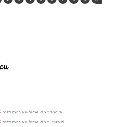
tau
matrimoniale-femei din prahova
matrimoniale-femei din bucuresti