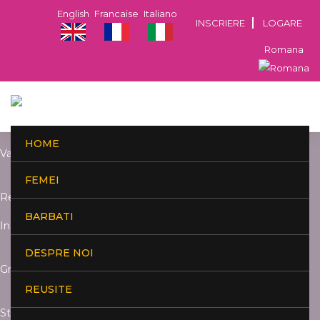
English
Francaise
Italiano
INSCRIERE
LOGARE
Romana
HOME
Varsta:
FEMEI
Resedinta:
BARBATI
Inaltime:
DESPRE NOI
Greutate:
REUSITE
Studii: