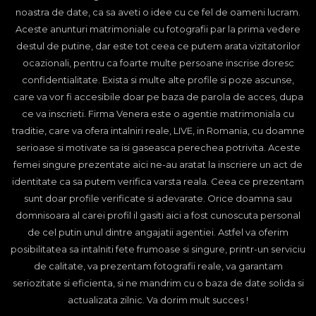
noastra de date, ca sa aveti o idee cu ce fel de oameni lucram.
Aceste anunturi matrimoniale cu fotografii par la prima vedere
destul de putine, dar este tot ceea ce putem arata vizitatorilor
ocazionali, pentru ca foarte multe persoane inscrise doresc
confidentialitate. Exista si multe alte profile si poze ascunse,
care va vor fi accesibile doar pe baza de parola de acces, dupa
ce va inscrieti. Firma Venera este o agentie matrimoniala cu
traditie, care va ofera intalniri reale, LIVE, in Romania, cu doamne
serioase si motivate sa isi gaseasca perechea potrivita. Aceste
femei singure prezentate aici ne-au aratat la inscriere un act de
identitate ca sa putem verifica varsta reala. Ceea ce prezentam
sunt doar profile verificate si adevarate. Orice doamna sau
domnisoara al carei profil il gasiti aici a fost cunoscuta personal
de cel putin unul dintre angajatii agentiei. Astfel va oferim
posibilitatea sa intalniti fete frumoase si singure, printr-un serviciu
de calitate, va prezentam fotografii reale, va garantam
seriozitate si eficienta, si ne mandrim cu o baza de date solida si
actualizata zilnic. Va dorim mult succes !