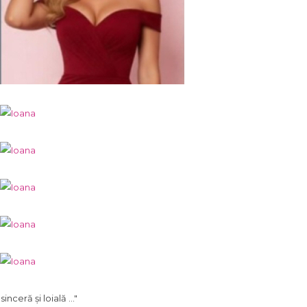
. sinceră și loială ..."