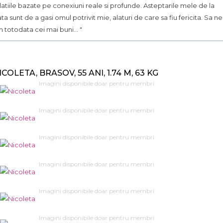
latiile bazate pe conexiuni reale si profunde. Asteptarile mele de la
ata sunt de a gasi omul potrivit mie, alaturi de care sa fiu fericita. Sa ne
m totodata cei mai buni... "
ICOLETA, BRASOV, 55 ANI, 1.74 M, 63 KG
Imagini disponibile doar pentru membri
Imagini disponibile doar pentru membri
Imagini disponibile doar pentru membri
Imagini disponibile doar pentru membri
Imagini disponibile doar pentru membri
Imagini disponibile doar pentru membri