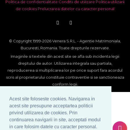
Politica de confidentialitate
Conditii de utilizare
Politica utilizarii
de cookies
Prelucrarea datelor cu caracter personal
© Copyright 1999-2026 Venera S.R.L. - Agentie Matrimoniala,
Bucuresti, Romania. Toate drepturile rezervate.
Imaginile si textele din acest site se afla sub incidenta legii
dreptului de autor. Utilizarea integrala sau partiala,
reproducerea si multiplicarea lor pe orice suport fara acordul
scris al proprietarului constituie contraventie si se sanctioneaza
conform legii.
Acest site foloseste cookies. Navigarea in
acest site presupune acceptartea politicii
privind utilizarea de cookies. Prin
continuarea navigarii in site, acceptati modul
in care folosim datele cu caracter personal.