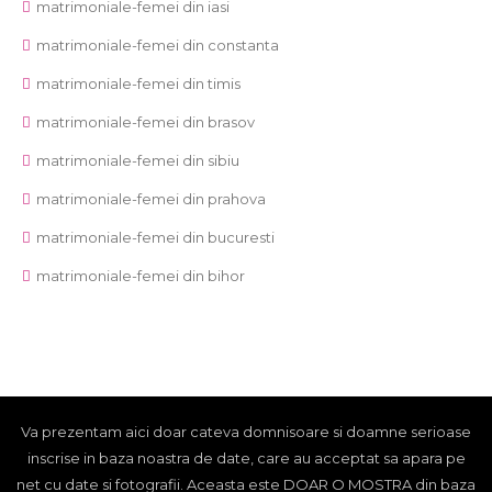
matrimoniale-femei din iasi
matrimoniale-femei din constanta
matrimoniale-femei din timis
matrimoniale-femei din brasov
matrimoniale-femei din sibiu
matrimoniale-femei din prahova
matrimoniale-femei din bucuresti
matrimoniale-femei din bihor
Va prezentam aici doar cateva domnisoare si doamne serioase
inscrise in baza noastra de date, care au acceptat sa apara pe
net cu date si fotografii. Aceasta este DOAR O MOSTRA din baza