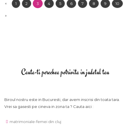
«
1
2
3
4
5
6
7
8
9
10
»
Cauta-ti perechea potrivita in judetul tau
Biroul nostru este in Bucuresti, dar avem inscrisi din toata tara.
Vrei sa gasesti pe cineva in zona ta ? Cauta aici :
matrimoniale-femei din cluj