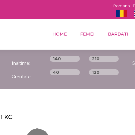
Romana
E
HOME
FEMEI
BARBATI
Inaltime:
S
Greutate:
71 KG