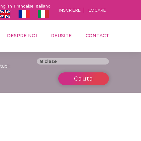
nglish
Francaise
Italiano
INSCRIERE
LOGARE
DESPRE NOI
REUSITE
CONTACT
tudii:
Cauta