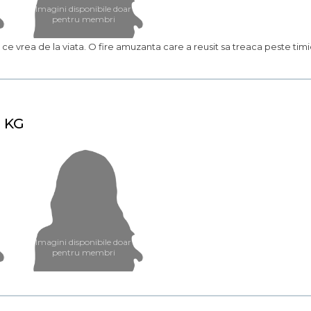
Imagini disponibile doar
pentru membri
ie ce vrea de la viata. O fire amuzanta care a reusit sa treaca peste tim
9 KG
Imagini disponibile doar
pentru membri