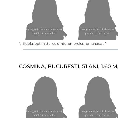
Imagini disponibile doar
Imagini disponibile doar
pentru membri
pentru membri
"... fidela, optimista, cu simtul umorului, romantica ..."
COSMINA, BUCURESTI, 51 ANI, 1.60 M
Imagini disponibile doar
Imagini disponibile doar
pentru membri
pentru membri