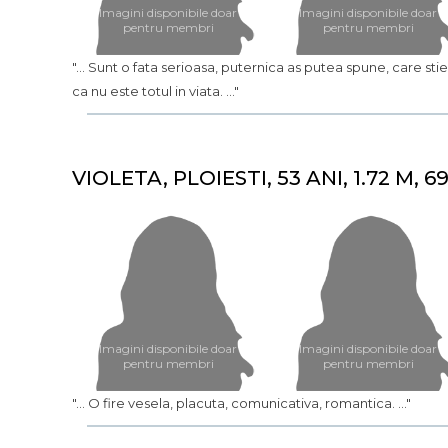
Imagini disponibile doar
Imagini disponibile doar
pentru membri
pentru membri
"... Sunt o fata serioasa, puternica as putea spune, care st
ca nu este totul in viata. ..."
VIOLETA, PLOIESTI, 53 ANI, 1.72 M, 6
Imagini disponibile doar
Imagini disponibile doar
pentru membri
pentru membri
"... O fire vesela, placuta, comunicativa, romantica. ..."