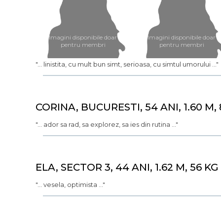
Imagini disponibile doar
Imagini disponibile doar
pentru membri
pentru membri
"... linistita, cu mult bun simt, serioasa, cu simtul umorului ..."
CORINA, BUCURESTI, 54 ANI, 1.60 M,
"... ador sa rad, sa explorez, sa ies din rutina ..."
ELA, SECTOR 3, 44 ANI, 1.62 M, 56 KG
"... vesela, optimista ..."