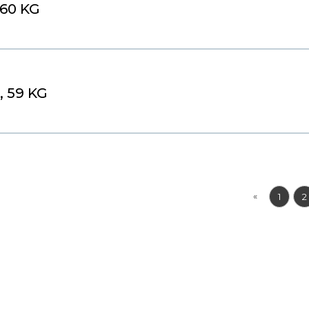
 60 KG
, 59 KG
«
1
2