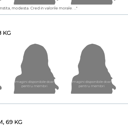
stita, modesta. Cred in valorile morale. ..."
8 KG
Imagini disponibile doar
Imagini disponibile doar
pentru membri
pentru membri
M, 69 KG