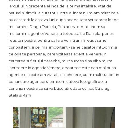
largul lui in prezenta ei inca de la prima intalnire. Atat de
natural si simplu a curs totul intre ei incat nu m-am mirat ca s-
au casatorit la cateva luni dupa aceea. Iata scrisoarea lor de
multumire:
Draga Daniela,
Prin acest e-mail tinem sa
multumim agentiei Venera, si totodata tie Daniela, pentru
reusita noastra, pentru ca fara voi nu am fi reusit sa ne
cunoastem, si cel mai important - sa ne casatorim! Dorim si
celorlalte persoane, care viziteaza agentia Venera, in
cautarea sufletului pereche, mult succes si sa aiba multa
incredere in agentia Venera, deoarece este cea mai buna
agentie din cate am vizitat. In incheiere, uram mult succes in
continuare agentiei si trimitem cateva fotografii de la
cununia noastra ca sa va bucurati odata cu noi.
Cu drag,
Stela si Raffi